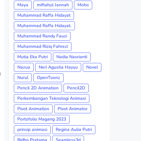
Maya
miftahul Jannah
Moho
Muhammad Raffa Hidayat
Muhammad Raffa Hidayat.
Muhammad Randy Fauzi
Muhammad Riziq Fahrezi
Mutia Eka Putri
Nadia Nasrianti
Nazua
Neri Agustia Hayyu
Novel
Nurul
OpenToonz
Pencil 2D Animation
Pencil2D
Perkembangan Teknologi Animasi
Pivot Animation
Pivot Animator
Portofolio Magang 2023
prinsip animasi
Regina Aulia Putri
Ridho Pratama
Seamless3d