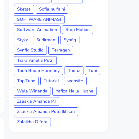
Sketsa
Sofia nur'aini
SOFTWARE ANIMASI
Software Animation
Stop Motion
Stykz
Sudirman
Synfig
Synfig Studio
Terragen
Tiara Amelia Putri
Toon Boom Harmony
Toonz
Tupi
TupiTube
Tutorial
website
Wela Winanda
Yafiza Naila Huzna
Zsaskia Amanda P.I
Zsaskia Amanda Putri Ikhsan
Zulaikha Difera