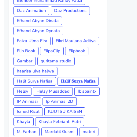
Blender Muhammad Randy Fauzi
Daz Animation
Daz Productions
Efhand Abyan Dinata
Efhand Abyan Dynata
Faiza Ulma Fira
Fikri Maulana Aditya
Flip Book
FlipaClip
Flipbook
Gambar
guritama studio
haarisa ulya halwa
Halif Surya Nafisa
𝐇𝐚𝐥𝐢𝐟 𝐒𝐮𝐫𝐲𝐚 𝐍𝐚𝐟𝐢𝐬𝐚
Helsy
Helsy Musaddad
Ibispaintx
IP Animasi
Ip Animasi 2D
Ismed Rizal
JUJUTSU KAISEN
Khayla
Khayla Febrianti Putri
M. Farhan
Mardatil Gusmi
materi