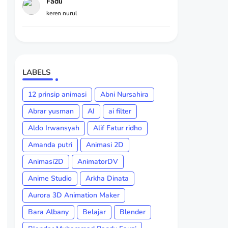
Fadli
keren nurul
LABELS
12 prinsip animasi
Abni Nursahira
Abrar yusman
AI
ai filter
Aldo Irwansyah
Alif Fatur ridho
Amanda putri
Animasi 2D
Animasi2D
AnimatorDV
Anime Studio
Arkha Dinata
Aurora 3D Animation Maker
Bara Albany
Belajar
Blender