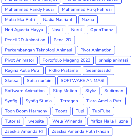
Muhammad Randy Fauzi
Muhammad Riziq Fahrezi
Mutia Eka Putri
Nadia Nasrianti
Nazua
Neri Agustia Hayyu
Novel
Nurul
OpenToonz
Pencil 2D Animation
Pencil2D
Perkembangan Teknologi Animasi
Pivot Animation
Pivot Animator
Portofolio Magang 2023
prinsip animasi
Regina Aulia Putri
Ridho Pratama
Seamless3d
Sketsa
Sofia nur'aini
SOFTWARE ANIMASI
Software Animation
Stop Motion
Stykz
Sudirman
Synfig
Synfig Studio
Terragen
Tiara Amelia Putri
Toon Boom Harmony
Toonz
Tupi
TupiTube
Tutorial
website
Wela Winanda
Yafiza Naila Huzna
Zsaskia Amanda P.I
Zsaskia Amanda Putri Ikhsan