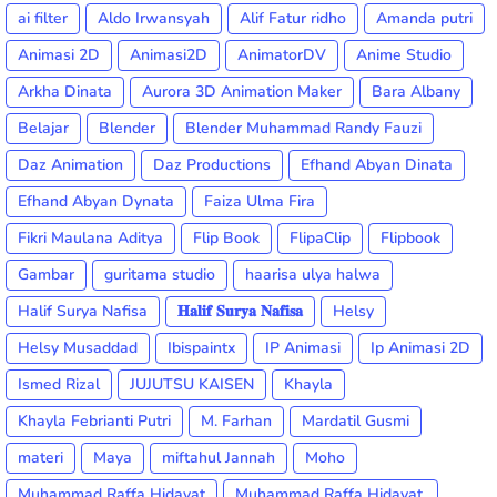
ai filter
Aldo Irwansyah
Alif Fatur ridho
Amanda putri
Animasi 2D
Animasi2D
AnimatorDV
Anime Studio
Arkha Dinata
Aurora 3D Animation Maker
Bara Albany
Belajar
Blender
Blender Muhammad Randy Fauzi
Daz Animation
Daz Productions
Efhand Abyan Dinata
Efhand Abyan Dynata
Faiza Ulma Fira
Fikri Maulana Aditya
Flip Book
FlipaClip
Flipbook
Gambar
guritama studio
haarisa ulya halwa
Halif Surya Nafisa
𝐇𝐚𝐥𝐢𝐟 𝐒𝐮𝐫𝐲𝐚 𝐍𝐚𝐟𝐢𝐬𝐚
Helsy
Helsy Musaddad
Ibispaintx
IP Animasi
Ip Animasi 2D
Ismed Rizal
JUJUTSU KAISEN
Khayla
Khayla Febrianti Putri
M. Farhan
Mardatil Gusmi
materi
Maya
miftahul Jannah
Moho
Muhammad Raffa Hidayat
Muhammad Raffa Hidayat.