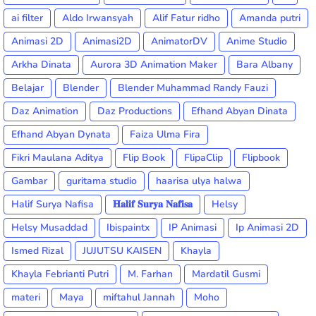
ai filter
Aldo Irwansyah
Alif Fatur ridho
Amanda putri
Animasi 2D
Animasi2D
AnimatorDV
Anime Studio
Arkha Dinata
Aurora 3D Animation Maker
Bara Albany
Belajar
Blender
Blender Muhammad Randy Fauzi
Daz Animation
Daz Productions
Efhand Abyan Dinata
Efhand Abyan Dynata
Faiza Ulma Fira
Fikri Maulana Aditya
Flip Book
FlipaClip
Flipbook
Gambar
guritama studio
haarisa ulya halwa
Halif Surya Nafisa
𝐇𝐚𝐥𝐢𝐟 𝐒𝐮𝐫𝐲𝐚 𝐍𝐚𝐟𝐢𝐬𝐚
Helsy
Helsy Musaddad
Ibispaintx
IP Animasi
Ip Animasi 2D
Ismed Rizal
JUJUTSU KAISEN
Khayla
Khayla Febrianti Putri
M. Farhan
Mardatil Gusmi
materi
Maya
miftahul Jannah
Moho