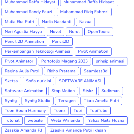
Muhammad Raffa Hidayat
Muhammad Raffa Hidayat.
Muhammad Randy Fauzi
Muhammad Riziq Fahrezi
Mutia Eka Putri
Nadia Nasrianti
Nazua
Neri Agustia Hayyu
Novel
Nurul
OpenToonz
Pencil 2D Animation
Pencil2D
Perkembangan Teknologi Animasi
Pivot Animation
Pivot Animator
Portofolio Magang 2023
prinsip animasi
Regina Aulia Putri
Ridho Pratama
Seamless3d
Sketsa
Sofia nur'aini
SOFTWARE ANIMASI
Software Animation
Stop Motion
Stykz
Sudirman
Synfig
Synfig Studio
Terragen
Tiara Amelia Putri
Toon Boom Harmony
Toonz
Tupi
TupiTube
Tutorial
website
Wela Winanda
Yafiza Naila Huzna
Zsaskia Amanda P.I
Zsaskia Amanda Putri Ikhsan