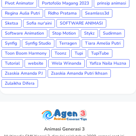
Pivot Animator
Portofolio Magang 2023
prinsip animasi
Regina Aulia Putri
Ridho Pratama
Seamless3d
Sketsa
Sofia nur'aini
SOFTWARE ANIMASI
Software Animation
Stop Motion
Stykz
Sudirman
Synfig
Synfig Studio
Terragen
Tiara Amelia Putri
Toon Boom Harmony
Toonz
Tupi
TupiTube
Tutorial
website
Wela Winanda
Yafiza Naila Huzna
Zsaskia Amanda P.I
Zsaskia Amanda Putri Ikhsan
Zulaikha Difera
Animasi Generasi 3