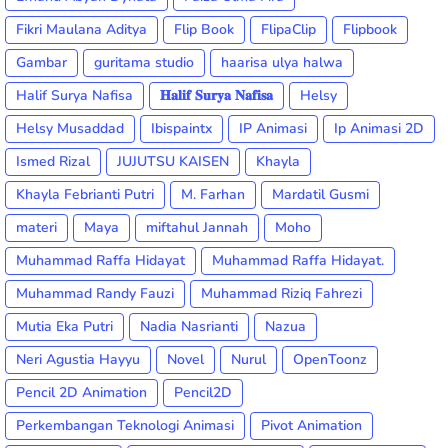
Fikri Maulana Aditya
Flip Book
FlipaClip
Flipbook
Gambar
guritama studio
haarisa ulya halwa
Halif Surya Nafisa
𝐇𝐚𝐥𝐢𝐟 𝐒𝐮𝐫𝐲𝐚 𝐍𝐚𝐟𝐢𝐬𝐚
Helsy
Helsy Musaddad
Ibispaintx
IP Animasi
Ip Animasi 2D
Ismed Rizal
JUJUTSU KAISEN
Khayla
Khayla Febrianti Putri
M. Farhan
Mardatil Gusmi
materi
Maya
miftahul Jannah
Moho
Muhammad Raffa Hidayat
Muhammad Raffa Hidayat.
Muhammad Randy Fauzi
Muhammad Riziq Fahrezi
Mutia Eka Putri
Nadia Nasrianti
Nazua
Neri Agustia Hayyu
Novel
Nurul
OpenToonz
Pencil 2D Animation
Pencil2D
Perkembangan Teknologi Animasi
Pivot Animation