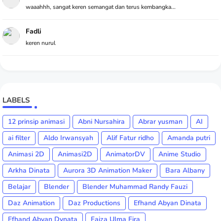
waaahhh, sangat keren semangat dan terus kembangka...
Fadli
keren nurul
LABELS
12 prinsip animasi
Abni Nursahira
Abrar yusman
AI
ai filter
Aldo Irwansyah
Alif Fatur ridho
Amanda putri
Animasi 2D
Animasi2D
AnimatorDV
Anime Studio
Arkha Dinata
Aurora 3D Animation Maker
Bara Albany
Belajar
Blender
Blender Muhammad Randy Fauzi
Daz Animation
Daz Productions
Efhand Abyan Dinata
Efhand Abyan Dynata
Faiza Ulma Fira