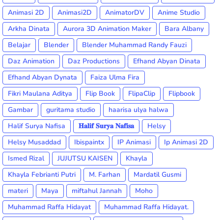
Animasi 2D
Animasi2D
AnimatorDV
Anime Studio
Arkha Dinata
Aurora 3D Animation Maker
Bara Albany
Belajar
Blender
Blender Muhammad Randy Fauzi
Daz Animation
Daz Productions
Efhand Abyan Dinata
Efhand Abyan Dynata
Faiza Ulma Fira
Fikri Maulana Aditya
Flip Book
FlipaClip
Flipbook
Gambar
guritama studio
haarisa ulya halwa
Halif Surya Nafisa
𝐇𝐚𝐥𝐢𝐟 𝐒𝐮𝐫𝐲𝐚 𝐍𝐚𝐟𝐢𝐬𝐚
Helsy
Helsy Musaddad
Ibispaintx
IP Animasi
Ip Animasi 2D
Ismed Rizal
JUJUTSU KAISEN
Khayla
Khayla Febrianti Putri
M. Farhan
Mardatil Gusmi
materi
Maya
miftahul Jannah
Moho
Muhammad Raffa Hidayat
Muhammad Raffa Hidayat.