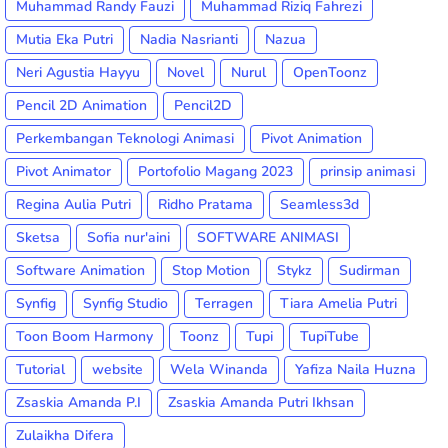
Muhammad Randy Fauzi
Muhammad Riziq Fahrezi
Mutia Eka Putri
Nadia Nasrianti
Nazua
Neri Agustia Hayyu
Novel
Nurul
OpenToonz
Pencil 2D Animation
Pencil2D
Perkembangan Teknologi Animasi
Pivot Animation
Pivot Animator
Portofolio Magang 2023
prinsip animasi
Regina Aulia Putri
Ridho Pratama
Seamless3d
Sketsa
Sofia nur'aini
SOFTWARE ANIMASI
Software Animation
Stop Motion
Stykz
Sudirman
Synfig
Synfig Studio
Terragen
Tiara Amelia Putri
Toon Boom Harmony
Toonz
Tupi
TupiTube
Tutorial
website
Wela Winanda
Yafiza Naila Huzna
Zsaskia Amanda P.I
Zsaskia Amanda Putri Ikhsan
Zulaikha Difera