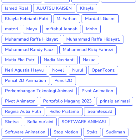
Ismed Rizal
JUJUTSU KAISEN
Khayla
Khayla Febrianti Putri
M. Farhan
Mardatil Gusmi
materi
Maya
miftahul Jannah
Moho
Muhammad Raffa Hidayat
Muhammad Raffa Hidayat.
Muhammad Randy Fauzi
Muhammad Riziq Fahrezi
Mutia Eka Putri
Nadia Nasrianti
Nazua
Neri Agustia Hayyu
Novel
Nurul
OpenToonz
Pencil 2D Animation
Pencil2D
Perkembangan Teknologi Animasi
Pivot Animation
Pivot Animator
Portofolio Magang 2023
prinsip animasi
Regina Aulia Putri
Ridho Pratama
Seamless3d
Sketsa
Sofia nur'aini
SOFTWARE ANIMASI
Software Animation
Stop Motion
Stykz
Sudirman