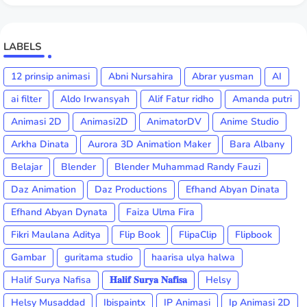
LABELS
12 prinsip animasi
Abni Nursahira
Abrar yusman
AI
ai filter
Aldo Irwansyah
Alif Fatur ridho
Amanda putri
Animasi 2D
Animasi2D
AnimatorDV
Anime Studio
Arkha Dinata
Aurora 3D Animation Maker
Bara Albany
Belajar
Blender
Blender Muhammad Randy Fauzi
Daz Animation
Daz Productions
Efhand Abyan Dinata
Efhand Abyan Dynata
Faiza Ulma Fira
Fikri Maulana Aditya
Flip Book
FlipaClip
Flipbook
Gambar
guritama studio
haarisa ulya halwa
Halif Surya Nafisa
𝐇𝐚𝐥𝐢𝐟 𝐒𝐮𝐫𝐲𝐚 𝐍𝐚𝐟𝐢𝐬𝐚
Helsy
Helsy Musaddad
Ibispaintx
IP Animasi
Ip Animasi 2D