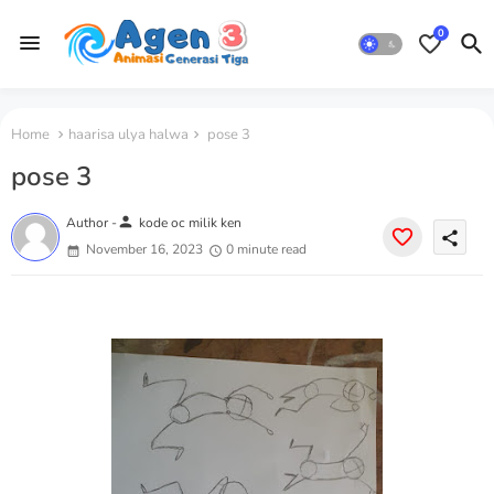
0
Home
haarisa ulya halwa
pose 3
pose 3
person
Author -
kode oc milik ken
share
November 16, 2023
0 minute read