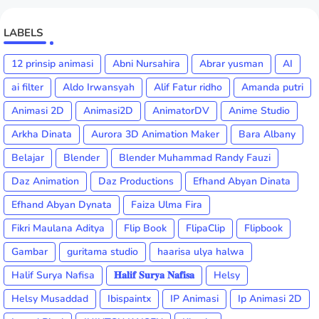
LABELS
12 prinsip animasi
Abni Nursahira
Abrar yusman
AI
ai filter
Aldo Irwansyah
Alif Fatur ridho
Amanda putri
Animasi 2D
Animasi2D
AnimatorDV
Anime Studio
Arkha Dinata
Aurora 3D Animation Maker
Bara Albany
Belajar
Blender
Blender Muhammad Randy Fauzi
Daz Animation
Daz Productions
Efhand Abyan Dinata
Efhand Abyan Dynata
Faiza Ulma Fira
Fikri Maulana Aditya
Flip Book
FlipaClip
Flipbook
Gambar
guritama studio
haarisa ulya halwa
Halif Surya Nafisa
𝐇𝐚𝐥𝐢𝐟 𝐒𝐮𝐫𝐲𝐚 𝐍𝐚𝐟𝐢𝐬𝐚
Helsy
Helsy Musaddad
Ibispaintx
IP Animasi
Ip Animasi 2D