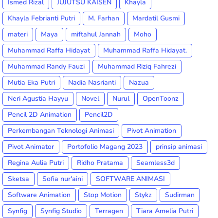
Ismed Rizal
JUJUTSU KAISEN
Khayla
Khayla Febrianti Putri
M. Farhan
Mardatil Gusmi
materi
Maya
miftahul Jannah
Moho
Muhammad Raffa Hidayat
Muhammad Raffa Hidayat.
Muhammad Randy Fauzi
Muhammad Riziq Fahrezi
Mutia Eka Putri
Nadia Nasrianti
Nazua
Neri Agustia Hayyu
Novel
Nurul
OpenToonz
Pencil 2D Animation
Pencil2D
Perkembangan Teknologi Animasi
Pivot Animation
Pivot Animator
Portofolio Magang 2023
prinsip animasi
Regina Aulia Putri
Ridho Pratama
Seamless3d
Sketsa
Sofia nur'aini
SOFTWARE ANIMASI
Software Animation
Stop Motion
Stykz
Sudirman
Synfig
Synfig Studio
Terragen
Tiara Amelia Putri