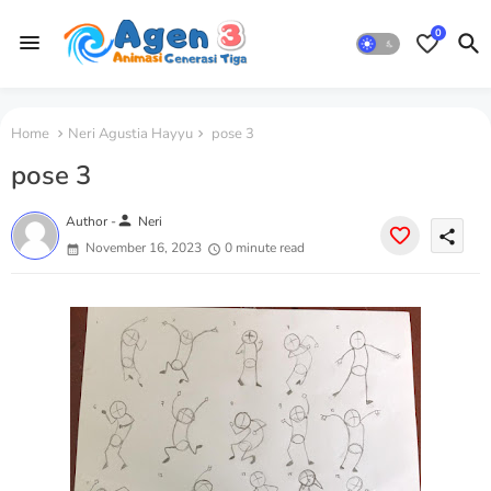
0
Home
Neri Agustia Hayyu
pose 3
pose 3
person
Author -
Neri
share
November 16, 2023
0 minute read