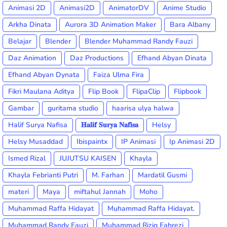
Animasi 2D
Animasi2D
AnimatorDV
Anime Studio
Arkha Dinata
Aurora 3D Animation Maker
Bara Albany
Belajar
Blender
Blender Muhammad Randy Fauzi
Daz Animation
Daz Productions
Efhand Abyan Dinata
Efhand Abyan Dynata
Faiza Ulma Fira
Fikri Maulana Aditya
Flip Book
FlipaClip
Flipbook
Gambar
guritama studio
haarisa ulya halwa
Halif Surya Nafisa
𝐇𝐚𝐥𝐢𝐟 𝐒𝐮𝐫𝐲𝐚 𝐍𝐚𝐟𝐢𝐬𝐚
Helsy
Helsy Musaddad
Ibispaintx
IP Animasi
Ip Animasi 2D
Ismed Rizal
JUJUTSU KAISEN
Khayla
Khayla Febrianti Putri
M. Farhan
Mardatil Gusmi
materi
Maya
miftahul Jannah
Moho
Muhammad Raffa Hidayat
Muhammad Raffa Hidayat.
Muhammad Randy Fauzi
Muhammad Riziq Fahrezi