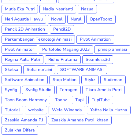
Mutia Eka Putri
Nadia Nasrianti
Nazua
Neri Agustia Hayyu
Novel
Nurul
OpenToonz
Pencil 2D Animation
Pencil2D
Perkembangan Teknologi Animasi
Pivot Animation
Pivot Animator
Portofolio Magang 2023
prinsip animasi
Regina Aulia Putri
Ridho Pratama
Seamless3d
Sketsa
Sofia nur'aini
SOFTWARE ANIMASI
Software Animation
Stop Motion
Stykz
Sudirman
Synfig
Synfig Studio
Terragen
Tiara Amelia Putri
Toon Boom Harmony
Toonz
Tupi
TupiTube
Tutorial
website
Wela Winanda
Yafiza Naila Huzna
Zsaskia Amanda P.I
Zsaskia Amanda Putri Ikhsan
Zulaikha Difera