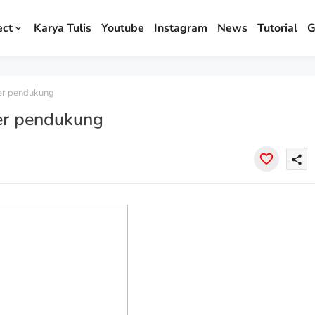
ect
Karya Tulis
Youtube
Instagram
News
Tutorial
G
er pendukung
ter pendukung
share