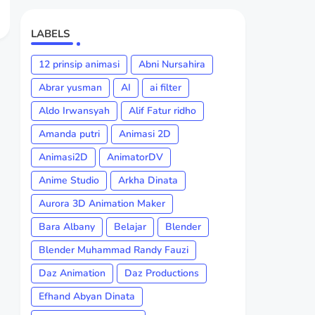
LABELS
12 prinsip animasi
Abni Nursahira
Abrar yusman
AI
ai filter
Aldo Irwansyah
Alif Fatur ridho
Amanda putri
Animasi 2D
Animasi2D
AnimatorDV
Anime Studio
Arkha Dinata
Aurora 3D Animation Maker
Bara Albany
Belajar
Blender
Blender Muhammad Randy Fauzi
Daz Animation
Daz Productions
Efhand Abyan Dinata