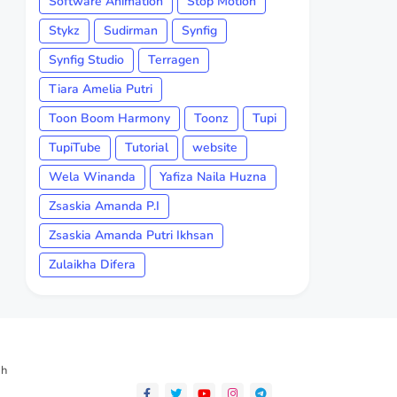
Software Animation
Stop Motion
Stykz
Sudirman
Synfig
Synfig Studio
Terragen
Tiara Amelia Putri
Toon Boom Harmony
Toonz
Tupi
TupiTube
Tutorial
website
Wela Winanda
Yafiza Naila Huzna
Zsaskia Amanda P.I
Zsaskia Amanda Putri Ikhsan
Zulaikha Difera
ah