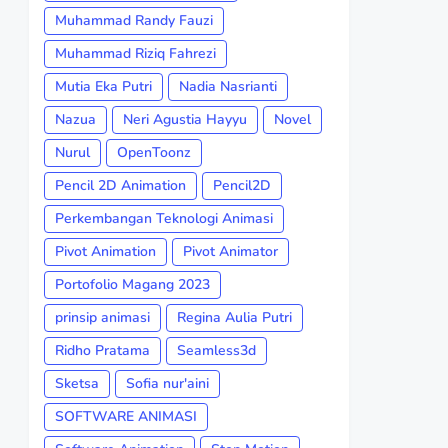
Muhammad Randy Fauzi
Muhammad Riziq Fahrezi
Mutia Eka Putri
Nadia Nasrianti
Nazua
Neri Agustia Hayyu
Novel
Nurul
OpenToonz
Pencil 2D Animation
Pencil2D
Perkembangan Teknologi Animasi
Pivot Animation
Pivot Animator
Portofolio Magang 2023
prinsip animasi
Regina Aulia Putri
Ridho Pratama
Seamless3d
Sketsa
Sofia nur'aini
SOFTWARE ANIMASI