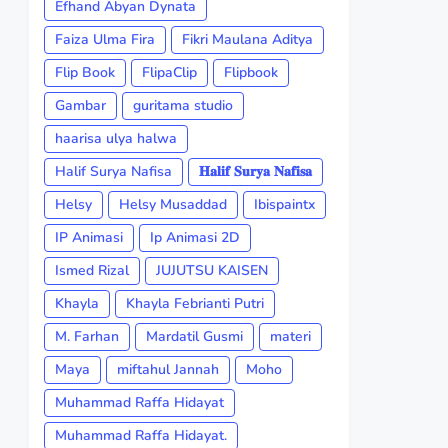
Efhand Abyan Dynata
Faiza Ulma Fira
Fikri Maulana Aditya
Flip Book
FlipaClip
Flipbook
Gambar
guritama studio
haarisa ulya halwa
Halif Surya Nafisa
𝐇𝐚𝐥𝐢𝐟 𝐒𝐮𝐫𝐲𝐚 𝐍𝐚𝐟𝐢𝐬𝐚
Helsy
Helsy Musaddad
Ibispaintx
IP Animasi
Ip Animasi 2D
Ismed Rizal
JUJUTSU KAISEN
Khayla
Khayla Febrianti Putri
M. Farhan
Mardatil Gusmi
materi
Maya
miftahul Jannah
Moho
Muhammad Raffa Hidayat
Muhammad Raffa Hidayat.