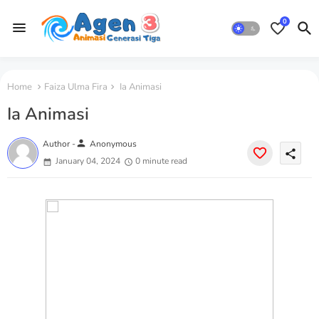
0
Home
Faiza Ulma Fira
Ia Animasi
Ia Animasi
person
Author -
Anonymous
share
January 04, 2024
0 minute read