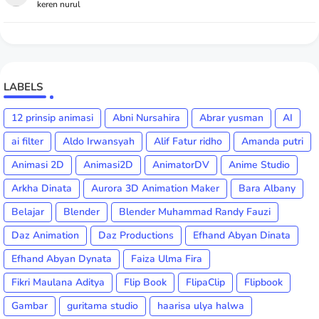
keren nurul
LABELS
12 prinsip animasi
Abni Nursahira
Abrar yusman
AI
ai filter
Aldo Irwansyah
Alif Fatur ridho
Amanda putri
Animasi 2D
Animasi2D
AnimatorDV
Anime Studio
Arkha Dinata
Aurora 3D Animation Maker
Bara Albany
Belajar
Blender
Blender Muhammad Randy Fauzi
Daz Animation
Daz Productions
Efhand Abyan Dinata
Efhand Abyan Dynata
Faiza Ulma Fira
Fikri Maulana Aditya
Flip Book
FlipaClip
Flipbook
Gambar
guritama studio
haarisa ulya halwa