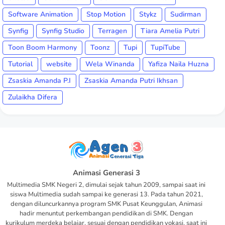
Software Animation
Stop Motion
Stykz
Sudirman
Synfig
Synfig Studio
Terragen
Tiara Amelia Putri
Toon Boom Harmony
Toonz
Tupi
TupiTube
Tutorial
website
Wela Winanda
Yafiza Naila Huzna
Zsaskia Amanda P.I
Zsaskia Amanda Putri Ikhsan
Zulaikha Difera
Animasi Generasi 3
Multimedia SMK Negeri 2, dimulai sejak tahun 2009, sampai saat ini
siswa Multimedia sudah sampai ke generasi 13. Pada tahun 2021,
dengan diluncurkannya program SMK Pusat Keunggulan, Animasi
hadir menuntut perkembangan pendidikan di SMK. Dengan
kurikulum merdeka belajar, sesuai dengan pendidikan vokasi, saat ini