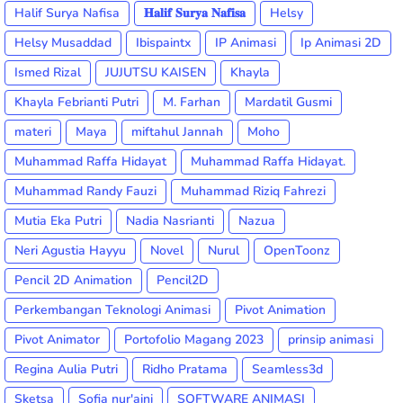
Halif Surya Nafisa
𝐇𝐚𝐥𝐢𝐟 𝐒𝐮𝐫𝐲𝐚 𝐍𝐚𝐟𝐢𝐬𝐚
Helsy
Helsy Musaddad
Ibispaintx
IP Animasi
Ip Animasi 2D
Ismed Rizal
JUJUTSU KAISEN
Khayla
Khayla Febrianti Putri
M. Farhan
Mardatil Gusmi
materi
Maya
miftahul Jannah
Moho
Muhammad Raffa Hidayat
Muhammad Raffa Hidayat.
Muhammad Randy Fauzi
Muhammad Riziq Fahrezi
Mutia Eka Putri
Nadia Nasrianti
Nazua
Neri Agustia Hayyu
Novel
Nurul
OpenToonz
Pencil 2D Animation
Pencil2D
Perkembangan Teknologi Animasi
Pivot Animation
Pivot Animator
Portofolio Magang 2023
prinsip animasi
Regina Aulia Putri
Ridho Pratama
Seamless3d
Sketsa
Sofia nur'aini
SOFTWARE ANIMASI