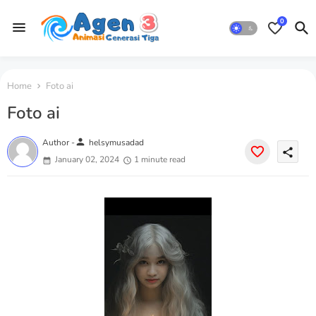
0
Home
Foto ai
Foto ai
person
Author -
helsymusadad
share
January 02, 2024
1 minute read