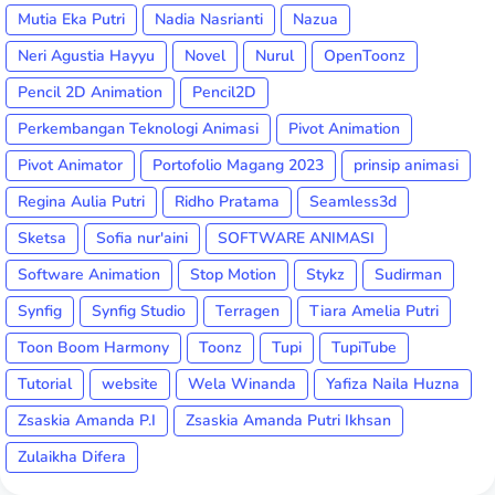
Mutia Eka Putri
Nadia Nasrianti
Nazua
Neri Agustia Hayyu
Novel
Nurul
OpenToonz
Pencil 2D Animation
Pencil2D
Perkembangan Teknologi Animasi
Pivot Animation
Pivot Animator
Portofolio Magang 2023
prinsip animasi
Regina Aulia Putri
Ridho Pratama
Seamless3d
Sketsa
Sofia nur'aini
SOFTWARE ANIMASI
Software Animation
Stop Motion
Stykz
Sudirman
Synfig
Synfig Studio
Terragen
Tiara Amelia Putri
Toon Boom Harmony
Toonz
Tupi
TupiTube
Tutorial
website
Wela Winanda
Yafiza Naila Huzna
Zsaskia Amanda P.I
Zsaskia Amanda Putri Ikhsan
Zulaikha Difera