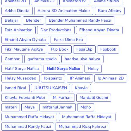
Animasi 2D
Animasi2D
AnimatorDV
Anime Studio
Arkha Dinata
Aurora 3D Animation Maker
Bara Albany
Belajar
Blender
Blender Muhammad Randy Fauzi
Daz Animation
Daz Productions
Efhand Abyan Dinata
Efhand Abyan Dynata
Faiza Ulma Fira
Fikri Maulana Aditya
Flip Book
FlipaClip
Flipbook
Gambar
guritama studio
haarisa ulya halwa
Halif Surya Nafisa
𝐇𝐚𝐥𝐢𝐟 𝐒𝐮𝐫𝐲𝐚 𝐍𝐚𝐟𝐢𝐬𝐚
Helsy
Helsy Musaddad
Ibispaintx
IP Animasi
Ip Animasi 2D
Ismed Rizal
JUJUTSU KAISEN
Khayla
Khayla Febrianti Putri
M. Farhan
Mardatil Gusmi
materi
Maya
miftahul Jannah
Moho
Muhammad Raffa Hidayat
Muhammad Raffa Hidayat.
Muhammad Randy Fauzi
Muhammad Riziq Fahrezi