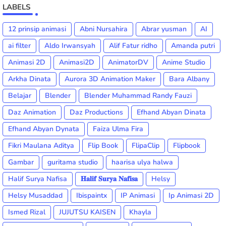
LABELS
12 prinsip animasi
Abni Nursahira
Abrar yusman
AI
ai filter
Aldo Irwansyah
Alif Fatur ridho
Amanda putri
Animasi 2D
Animasi2D
AnimatorDV
Anime Studio
Arkha Dinata
Aurora 3D Animation Maker
Bara Albany
Belajar
Blender
Blender Muhammad Randy Fauzi
Daz Animation
Daz Productions
Efhand Abyan Dinata
Efhand Abyan Dynata
Faiza Ulma Fira
Fikri Maulana Aditya
Flip Book
FlipaClip
Flipbook
Gambar
guritama studio
haarisa ulya halwa
Halif Surya Nafisa
𝐇𝐚𝐥𝐢𝐟 𝐒𝐮𝐫𝐲𝐚 𝐍𝐚𝐟𝐢𝐬𝐚
Helsy
Helsy Musaddad
Ibispaintx
IP Animasi
Ip Animasi 2D
Ismed Rizal
JUJUTSU KAISEN
Khayla