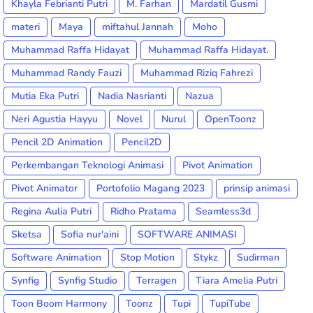
Khayla Febrianti Putri
M. Farhan
Mardatil Gusmi
materi
Maya
miftahul Jannah
Moho
Muhammad Raffa Hidayat
Muhammad Raffa Hidayat.
Muhammad Randy Fauzi
Muhammad Riziq Fahrezi
Mutia Eka Putri
Nadia Nasrianti
Nazua
Neri Agustia Hayyu
Novel
Nurul
OpenToonz
Pencil 2D Animation
Pencil2D
Perkembangan Teknologi Animasi
Pivot Animation
Pivot Animator
Portofolio Magang 2023
prinsip animasi
Regina Aulia Putri
Ridho Pratama
Seamless3d
Sketsa
Sofia nur'aini
SOFTWARE ANIMASI
Software Animation
Stop Motion
Stykz
Sudirman
Synfig
Synfig Studio
Terragen
Tiara Amelia Putri
Toon Boom Harmony
Toonz
Tupi
TupiTube