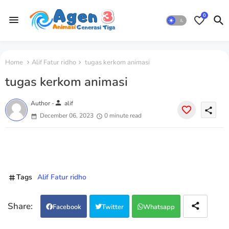
0
Home
Alif Fatur ridho
tugas kerkom animasi
tugas kerkom animasi
person
Author -
alif
share
December 06, 2023
0 minute read
Tags
Alif Fatur ridho
Facebook
Twitter
Whatsapp