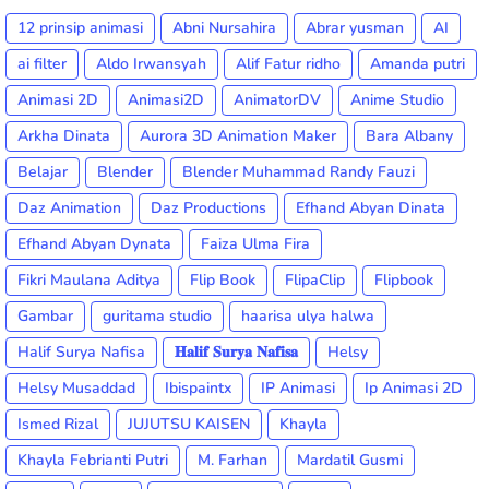
12 prinsip animasi
Abni Nursahira
Abrar yusman
AI
ai filter
Aldo Irwansyah
Alif Fatur ridho
Amanda putri
Animasi 2D
Animasi2D
AnimatorDV
Anime Studio
Arkha Dinata
Aurora 3D Animation Maker
Bara Albany
Belajar
Blender
Blender Muhammad Randy Fauzi
Daz Animation
Daz Productions
Efhand Abyan Dinata
Efhand Abyan Dynata
Faiza Ulma Fira
Fikri Maulana Aditya
Flip Book
FlipaClip
Flipbook
Gambar
guritama studio
haarisa ulya halwa
Halif Surya Nafisa
𝐇𝐚𝐥𝐢𝐟 𝐒𝐮𝐫𝐲𝐚 𝐍𝐚𝐟𝐢𝐬𝐚
Helsy
Helsy Musaddad
Ibispaintx
IP Animasi
Ip Animasi 2D
Ismed Rizal
JUJUTSU KAISEN
Khayla
Khayla Febrianti Putri
M. Farhan
Mardatil Gusmi