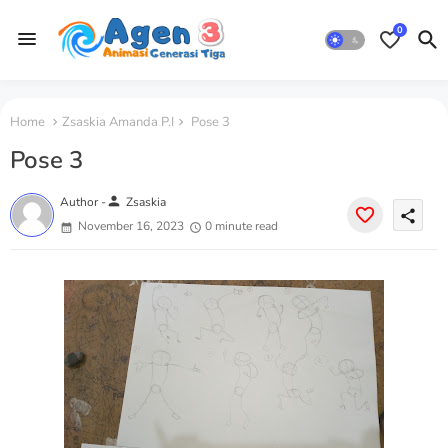
0
Home
Zsaskia Amanda P.I
Pose 3
Pose 3
person
Author -
Zsaskia
share
November 16, 2023
0 minute read