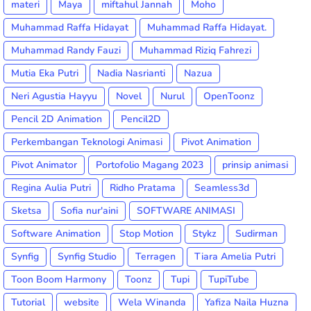
materi
Maya
miftahul Jannah
Moho
Muhammad Raffa Hidayat
Muhammad Raffa Hidayat.
Muhammad Randy Fauzi
Muhammad Riziq Fahrezi
Mutia Eka Putri
Nadia Nasrianti
Nazua
Neri Agustia Hayyu
Novel
Nurul
OpenToonz
Pencil 2D Animation
Pencil2D
Perkembangan Teknologi Animasi
Pivot Animation
Pivot Animator
Portofolio Magang 2023
prinsip animasi
Regina Aulia Putri
Ridho Pratama
Seamless3d
Sketsa
Sofia nur'aini
SOFTWARE ANIMASI
Software Animation
Stop Motion
Stykz
Sudirman
Synfig
Synfig Studio
Terragen
Tiara Amelia Putri
Toon Boom Harmony
Toonz
Tupi
TupiTube
Tutorial
website
Wela Winanda
Yafiza Naila Huzna