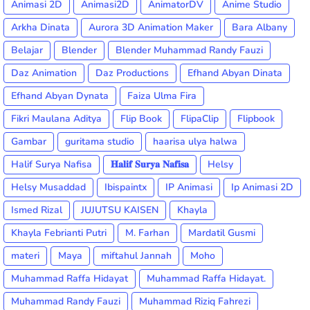
Animasi 2D
Animasi2D
AnimatorDV
Anime Studio
Arkha Dinata
Aurora 3D Animation Maker
Bara Albany
Belajar
Blender
Blender Muhammad Randy Fauzi
Daz Animation
Daz Productions
Efhand Abyan Dinata
Efhand Abyan Dynata
Faiza Ulma Fira
Fikri Maulana Aditya
Flip Book
FlipaClip
Flipbook
Gambar
guritama studio
haarisa ulya halwa
Halif Surya Nafisa
𝐇𝐚𝐥𝐢𝐟 𝐒𝐮𝐫𝐲𝐚 𝐍𝐚𝐟𝐢𝐬𝐚
Helsy
Helsy Musaddad
Ibispaintx
IP Animasi
Ip Animasi 2D
Ismed Rizal
JUJUTSU KAISEN
Khayla
Khayla Febrianti Putri
M. Farhan
Mardatil Gusmi
materi
Maya
miftahul Jannah
Moho
Muhammad Raffa Hidayat
Muhammad Raffa Hidayat.
Muhammad Randy Fauzi
Muhammad Riziq Fahrezi