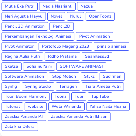
Mutia Eka Putri
Nadia Nasrianti
Nazua
Neri Agustia Hayyu
Novel
Nurul
OpenToonz
Pencil 2D Animation
Pencil2D
Perkembangan Teknologi Animasi
Pivot Animation
Pivot Animator
Portofolio Magang 2023
prinsip animasi
Regina Aulia Putri
Ridho Pratama
Seamless3d
Sketsa
Sofia nur'aini
SOFTWARE ANIMASI
Software Animation
Stop Motion
Stykz
Sudirman
Synfig
Synfig Studio
Terragen
Tiara Amelia Putri
Toon Boom Harmony
Toonz
Tupi
TupiTube
Tutorial
website
Wela Winanda
Yafiza Naila Huzna
Zsaskia Amanda P.I
Zsaskia Amanda Putri Ikhsan
Zulaikha Difera