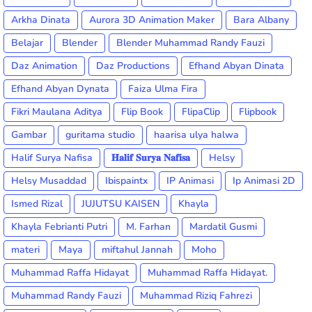
Arkha Dinata
Aurora 3D Animation Maker
Bara Albany
Belajar
Blender
Blender Muhammad Randy Fauzi
Daz Animation
Daz Productions
Efhand Abyan Dinata
Efhand Abyan Dynata
Faiza Ulma Fira
Fikri Maulana Aditya
Flip Book
FlipaClip
Flipbook
Gambar
guritama studio
haarisa ulya halwa
Halif Surya Nafisa
𝐇𝐚𝐥𝐢𝐟 𝐒𝐮𝐫𝐲𝐚 𝐍𝐚𝐟𝐢𝐬𝐚
Helsy
Helsy Musaddad
Ibispaintx
IP Animasi
Ip Animasi 2D
Ismed Rizal
JUJUTSU KAISEN
Khayla
Khayla Febrianti Putri
M. Farhan
Mardatil Gusmi
materi
Maya
miftahul Jannah
Moho
Muhammad Raffa Hidayat
Muhammad Raffa Hidayat.
Muhammad Randy Fauzi
Muhammad Riziq Fahrezi