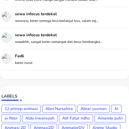
sewa infocus terdekat
wowww, keren semoga bisa berlanjut trus, salam sej...
sewa infocus terdekat
waaahhh, sangat keren semangat dan terus kembangka...
Fadli
keren nurul
LABELS
12 prinsip animasi
Abni Nursahira
Abrar yusman
AI
ai filter
Aldo Irwansyah
Alif Fatur ridho
Amanda putri
Animasi 2D
Animasi2D
AnimatorDV
Anime Studio