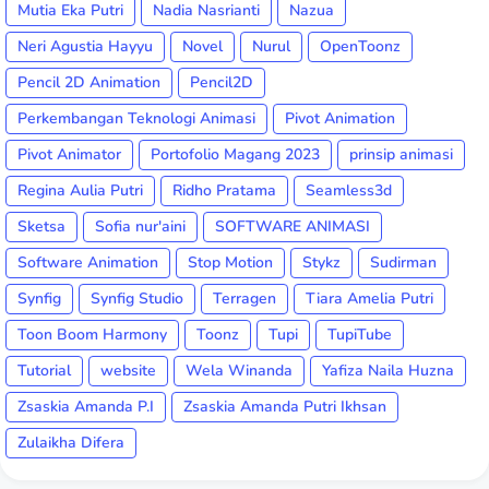
Mutia Eka Putri
Nadia Nasrianti
Nazua
Neri Agustia Hayyu
Novel
Nurul
OpenToonz
Pencil 2D Animation
Pencil2D
Perkembangan Teknologi Animasi
Pivot Animation
Pivot Animator
Portofolio Magang 2023
prinsip animasi
Regina Aulia Putri
Ridho Pratama
Seamless3d
Sketsa
Sofia nur'aini
SOFTWARE ANIMASI
Software Animation
Stop Motion
Stykz
Sudirman
Synfig
Synfig Studio
Terragen
Tiara Amelia Putri
Toon Boom Harmony
Toonz
Tupi
TupiTube
Tutorial
website
Wela Winanda
Yafiza Naila Huzna
Zsaskia Amanda P.I
Zsaskia Amanda Putri Ikhsan
Zulaikha Difera