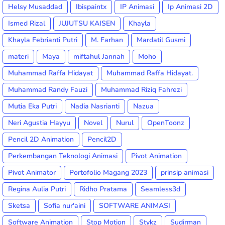
Helsy Musaddad
Ibispaintx
IP Animasi
Ip Animasi 2D
Ismed Rizal
JUJUTSU KAISEN
Khayla
Khayla Febrianti Putri
M. Farhan
Mardatil Gusmi
materi
Maya
miftahul Jannah
Moho
Muhammad Raffa Hidayat
Muhammad Raffa Hidayat.
Muhammad Randy Fauzi
Muhammad Riziq Fahrezi
Mutia Eka Putri
Nadia Nasrianti
Nazua
Neri Agustia Hayyu
Novel
Nurul
OpenToonz
Pencil 2D Animation
Pencil2D
Perkembangan Teknologi Animasi
Pivot Animation
Pivot Animator
Portofolio Magang 2023
prinsip animasi
Regina Aulia Putri
Ridho Pratama
Seamless3d
Sketsa
Sofia nur'aini
SOFTWARE ANIMASI
Software Animation
Stop Motion
Stykz
Sudirman