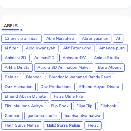
LABELS
12 prinsip animasi
Abni Nursahira
Abrar yusman
AI
ai filter
Aldo Irwansyah
Alif Fatur ridho
Amanda putri
Animasi 2D
Animasi2D
AnimatorDV
Anime Studio
Arkha Dinata
Aurora 3D Animation Maker
Bara Albany
Belajar
Blender
Blender Muhammad Randy Fauzi
Daz Animation
Daz Productions
Efhand Abyan Dinata
Efhand Abyan Dynata
Faiza Ulma Fira
Fikri Maulana Aditya
Flip Book
FlipaClip
Flipbook
Gambar
guritama studio
haarisa ulya halwa
Halif Surya Nafisa
𝐇𝐚𝐥𝐢𝐟 𝐒𝐮𝐫𝐲𝐚 𝐍𝐚𝐟𝐢𝐬𝐚
Helsy