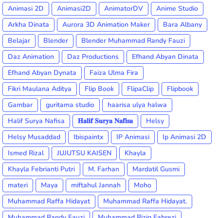
Animasi 2D
Animasi2D
AnimatorDV
Anime Studio
Arkha Dinata
Aurora 3D Animation Maker
Bara Albany
Belajar
Blender
Blender Muhammad Randy Fauzi
Daz Animation
Daz Productions
Efhand Abyan Dinata
Efhand Abyan Dynata
Faiza Ulma Fira
Fikri Maulana Aditya
Flip Book
FlipaClip
Flipbook
Gambar
guritama studio
haarisa ulya halwa
Halif Surya Nafisa
𝐇𝐚𝐥𝐢𝐟 𝐒𝐮𝐫𝐲𝐚 𝐍𝐚𝐟𝐢𝐬𝐚
Helsy
Helsy Musaddad
Ibispaintx
IP Animasi
Ip Animasi 2D
Ismed Rizal
JUJUTSU KAISEN
Khayla
Khayla Febrianti Putri
M. Farhan
Mardatil Gusmi
materi
Maya
miftahul Jannah
Moho
Muhammad Raffa Hidayat
Muhammad Raffa Hidayat.
Muhammad Randy Fauzi
Muhammad Riziq Fahrezi