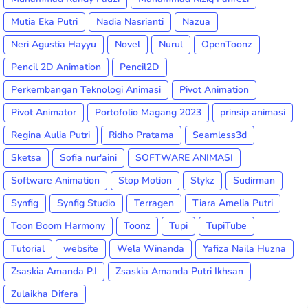
Mutia Eka Putri
Nadia Nasrianti
Nazua
Neri Agustia Hayyu
Novel
Nurul
OpenToonz
Pencil 2D Animation
Pencil2D
Perkembangan Teknologi Animasi
Pivot Animation
Pivot Animator
Portofolio Magang 2023
prinsip animasi
Regina Aulia Putri
Ridho Pratama
Seamless3d
Sketsa
Sofia nur'aini
SOFTWARE ANIMASI
Software Animation
Stop Motion
Stykz
Sudirman
Synfig
Synfig Studio
Terragen
Tiara Amelia Putri
Toon Boom Harmony
Toonz
Tupi
TupiTube
Tutorial
website
Wela Winanda
Yafiza Naila Huzna
Zsaskia Amanda P.I
Zsaskia Amanda Putri Ikhsan
Zulaikha Difera